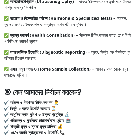
✅
আলট্রাসনোগ্রাফি (Ultrasonography)
– অভিজ্ঞ চিকিৎসকদের তত্ত্বাবধানে উন্নত
আলট্রাসনোগ্রাফি পরীক্ষা।
✅
হরমোন ও বিশেষায়িত পরীক্ষা (Hormone & Specialized Tests)
– হরমোন,
ক্যান্সার মার্কার, ইনফেকশন ও অন্যান্য বিশেষ পরীক্ষার সুবিধা।
✅
স্বাস্থ্য পরামর্শ (Health Consultation)
– বিশেষজ্ঞ চিকিৎসকদের দ্বারা রোগ নির্ণয়
ও চিকিৎসা পরামর্শ প্রদান।
✅
ডায়াগনস্টিক রিপোর্টিং (Diagnostic Reporting)
– দ্রুত, নির্ভুল এবং নির্ভরযোগ্য
পরীক্ষার রিপোর্ট সরবরাহ।
✅
বাসায় নমুনা সংগ্রহ (Home Sample Collection)
– আপনার বাসা থেকে নমুনা
সংগ্রহের সুবিধা।
🎯 কেন আমাদের নির্বাচন করবেন?
✔️
অভিজ্ঞ ও বিশেষজ্ঞ চিকিৎসক দল
👨‍⚕️
✔️
নির্ভুল ও দ্রুত রিপোর্ট সরবরাহ
⏳
✔️
আধুনিক ল্যাব সুবিধা ও উন্নত প্রযুক্তি
🔬
✔️
পরিচ্ছন্ন ও সুসজ্জিত ডায়াগনস্টিক সেন্টার
🏥
✔️
সাশ্রয়ী মূল্য ও স্বচ্ছ মূল্য তালিকা
💰
✔️
২৪/৭ জরুরি স্বাস্থ্যসেবা ও রিপোর্টিং
📞