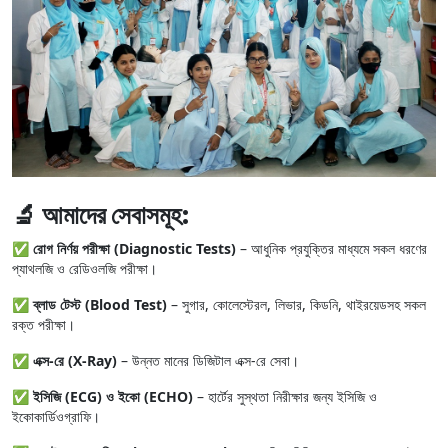
🔬 আমাদের সেবাসমূহ:
✅
রোগ নির্ণয় পরীক্ষা (Diagnostic Tests)
– আধুনিক প্রযুক্তির মাধ্যমে সকল ধরণের
প্যাথলজি ও রেডিওলজি পরীক্ষা।
✅
ব্লাড টেস্ট (Blood Test)
– সুগার, কোলেস্টেরল, লিভার, কিডনি, থাইরয়েডসহ সকল
রক্ত পরীক্ষা।
✅
এক্স-রে (X-Ray)
– উন্নত মানের ডিজিটাল এক্স-রে সেবা।
✅
ইসিজি (ECG) ও ইকো (ECHO)
– হার্টের সুস্থতা নিরীক্ষার জন্য ইসিজি ও
ইকোকার্ডিওগ্রাফি।